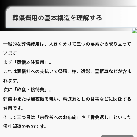
葬儀費用の基本構造を理解する
一般的な
葬儀
費用
は、大きく分けて三つの要素から成り立って
います。
まず「
葬儀
本体費用」。
これは
葬儀
社への支払いで祭壇、棺、
遺影
、霊柩車などが含ま
れます。
次に「飲食・接待費」。
葬儀
中または
通夜
振る舞い、精進落としの食事などに関係する
費用です。
そして三つ目は「宗教者へのお布施」や「
香典
返し」といった
儀礼関連のものです。