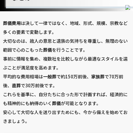
葬儀
費用
は決して一律ではなく、地域、形式、規模、宗教など
多くの要素で変動します。
大切なのは、故人の意思と遺族の気持ちを尊重し、無理のない
範囲で心のこもった
葬儀
を行うことです。
事前に情報を集め、複数社を比較しながら最適なスタイルを選
ぶことが満足度を高めます。
平均的な費用相場は
一般葬
で約150万前後、
家族葬
で70万前
後、
直葬
で30万前後です。
これらを基準に、自分たちに合った形で計画すれば、経済的に
も精神的にも納得のいく
葬儀
が可能となります。
安心して大切な人を送り出すためにも、今から備えを始めてお
きましょう。