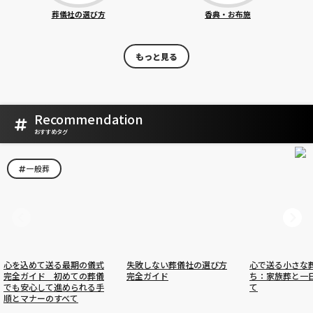
葬儀社の選び方
香典・お布施
もっと見る
Recommendation
おすすめタグ
一般葬
心を込めて送る最期の儀式
失敗しない葬儀社の選び方
心で送る小さな
完全ガイド 初めての葬儀
完全ガイド
ち：家族葬と一
でも安心して進められる手
て
順とマナーのすべて