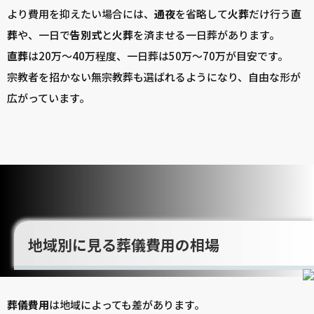
より費用を抑えたい場合には、
通夜
を省略して
火葬
だけ行う
直
葬
や、一日で
告別式
と
火葬
を済ませる一日葬があります。
直葬
は20万～40万程度、一日葬は50万～70万が目安です。
宗教者を招かない無宗教葬も選ばれるようになり、自由な形が
広がっています。
地域別に見る葬儀費用の相場
葬儀
費用
は地域によっても差があります。