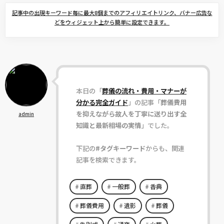
記事中の出現キーワード毎に最大8個までのアフィリエイトリンク、バナー広告な
どをウィジェット上から簡単に設定できます。
本日の「
葬儀の流れ・費用・マナーが
分かる完全ガイド
」の記事「
葬儀費用
を抑えながら故人を丁寧に送り出す全
admin
知識と最新相場の実情
」でした。
下記の
#タグキーワード
からも、関連
記事を検索できます。
直葬
一般葬
香典
葬儀費用
遺影
葬儀