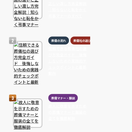
正しい渡し方完全解説
｜知らないと恥をかく
弔事マナーのすべて
葬儀の流れ
葬儀社の選び方
信頼できる葬儀社の選
び方完全ガイド 後悔
しないための実践的チ
ェックポイントと最新
動向
葬儀マナー・服装
故人に敬意を示すため
の葬儀マナーと服装の
全てを徹底解説