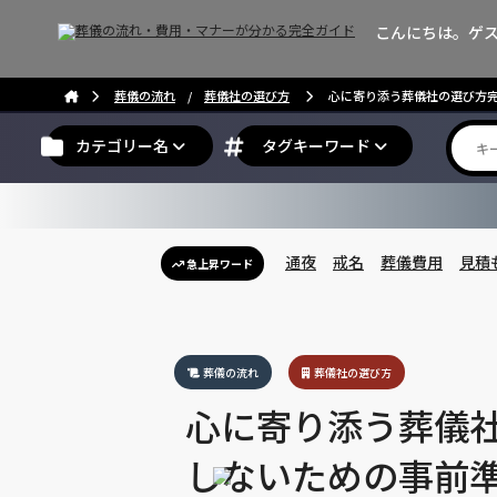
こんにちは。ゲ
葬儀の流れ
/
葬儀社の選び方
心に寄り添う葬儀社の選び方完
カテゴリー名
タグキーワード
通夜
戒名
葬儀費用
見積
急上昇ワード
葬儀の流れ
葬儀社の選び方
心に寄り添う葬儀
しないための事前