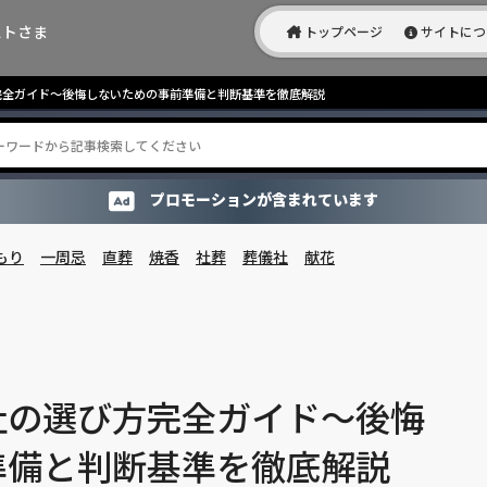
ストさま
トップページ
サイトにつ
全ガイド～後悔しないための事前準備と判断基準を徹底解説
プロモーションが含まれています
もり
一周忌
直葬
焼香
社葬
葬儀社
献花
社の選び方完全ガイド～後悔
準備と判断基準を徹底解説