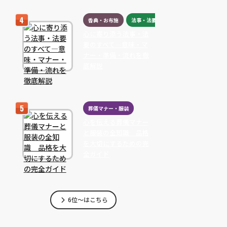
香典・お布施
法事・法要
心に寄り添う法事・法
要のすべて―意味・マ
ナー・準備・流れを徹
底解説
葬儀マナー・服装
心を伝える葬儀マナー
と服装の全知識 品格
を大切にするための完
全ガイド
6位～はこちら