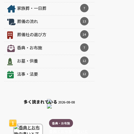
家族葬・一日葬
7
葬儀の流れ
13
葬儀社の選び方
14
香典・お布施
7
お墓・供養
12
法事・法要
12
多く読まれている
2026-08-08
香典・お布施
香典とお布施の違いと