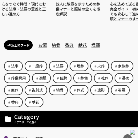
心をつなぐ時間：現代にお
故人に敬意を示すための葬
心を込めて送る
ける法事・法要の意義と正
儀マナーと服装の全てを徹
完全ガイド 初
しい進め方
底解説
でも安心して進
順とマナーのす
お墓
納骨
香典
献花
埋葬
急上昇ワード
法事
一般葬
法要
埋葬
火葬
家族葬
葬儀費用
喪服
位牌
葬儀
社葬
通夜
直葬
告別式
納骨
葬式
遺影
弔電
香典
献花
Category
カテゴリーから選ぶ