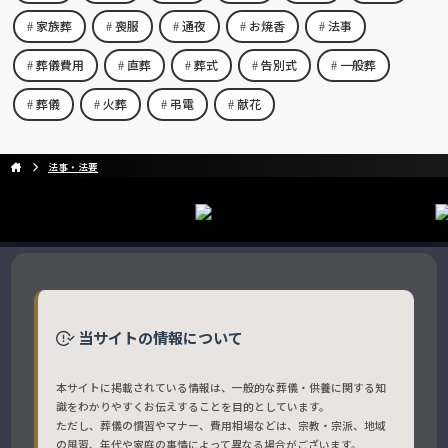
家族葬
喪服
通夜
お焼香
法事
葬儀費用
直葬
葬式
告別式
一般葬
葬儀
火葬
弔電
献花
法事・法要
当サイトの情報について
本サイトに掲載されている情報は、一般的な葬儀・供養に関する知
識をわかりやすくお伝えすることを目的としています。
ただし、葬儀の慣習やマナー、費用相場などは、宗教・宗派、地域
の風習、年代や家庭の事情によって異なる場合がございます。