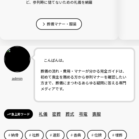
ど、参列時に慥てないための礼儀を網羅
葬儀マナー・服装
こんばんは。
葬儀の流れ・費用・マナーが分かる完全ガイドは、
初めて喪主を務める方から参列マナーを確認したい
admin
方まで、葬儀にまつわるあらゆる疑問に答える専門
メディアです。
礼儀
密葬
葬式
弔電
喪服
急上昇ワード
納骨
社葬
遺影
香典
位牌
埋葬