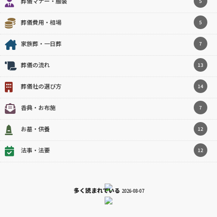
葬儀マナー・服装
5
葬儀費用・相場
5
家族葬・一日葬
7
葬儀の流れ
13
葬儀社の選び方
14
香典・お布施
7
お墓・供養
12
法事・法要
12
多く読まれている
2026-08-07