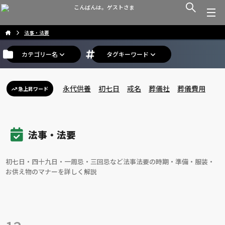
こんばんは。ゲストさま
法事・法要
カテゴリー名
タグキーワード
永代供養
初七日
戒名
葬儀社
葬儀費用
急上昇ワード
法事・法要
初七日・四十九日・一周忌・三回忌など法事法要の時期・準備・服装・
お供え物のマナーを詳しく解説