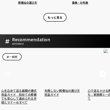
葬儀社の選び方
香典・お布施
もっと見る
Recommendation
おすすめタグ
一般葬
心を込めて送る最期の儀式
失敗しない葬儀社の選び方
心で送る小さな
完全ガイド 初めての葬儀
完全ガイド
ち：家族葬と一
でも安心して進められる手
て
順とマナーのすべて