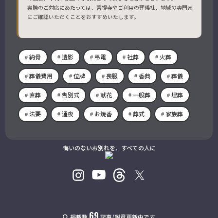
実際のご対応にあたっては、菩提寺やご利用の葬儀社、地域の専門家
にご確認いただくことをおすすめいたします。
納骨
遺影
弔電
社葬
火葬
葬儀費用
位牌
喪服
香典
葬儀
直葬
告別式
献花
一般葬
埋葬
法要
通夜
お焼香
葬式
家族葬
悔いのないお別れを、すべての人に
69
掲載数
記事/鋭意更新中です