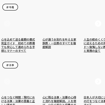
弔電
心を込めて送る最期の儀式
心が通うお別れを叶える家
人生の締めくく
完全ガイド 初めての葬儀
族葬・一日葬のすべてを徹
に迎えるための
でも安心して進められる手
底解説
ド〜後悔しない
順とマナーのすべて
と実務の全て
法事
心をつなぐ時間：現代にお
心に残る法事・法要の心得
日本人が大切に
ける法事・法要の意義と正
と流れを徹底解説。人を偲
の灯をつなぐ法
しい進め方
び、つなぐ祈りと供養のす
すべて