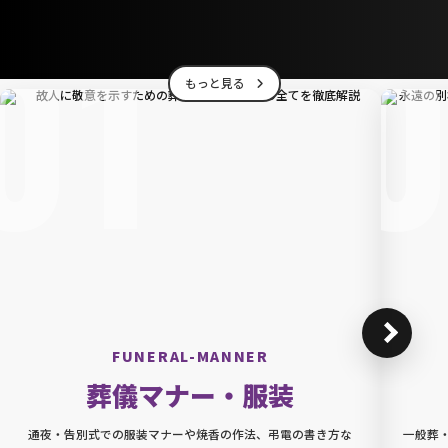
01
もっと見る
FUNERAL-MANNER
葬儀マナー・服装
通夜・告別式での服装マナーや焼香の作法、弔電の書き方な
一般葬