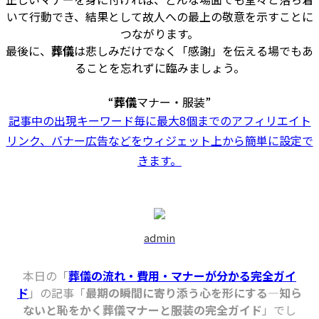
いて行動でき、結果として故人への最上の敬意を示すことに
つながります。
最後に、
葬儀
は悲しみだけでなく「感謝」を伝える場でもあ
ることを忘れずに臨みましょう。
“
葬儀
マナー・服装”
記事中の出現キーワード毎に最大8個までのアフィリエイト
リンク、バナー広告などをウィジェット上から簡単に設定で
きます。
admin
本日の「
葬儀の流れ・費用・マナーが分かる完全ガイ
ド
」の記事「
最期の瞬間に寄り添う心を形にする―知ら
ないと恥をかく葬儀マナーと服装の完全ガイド
」でし