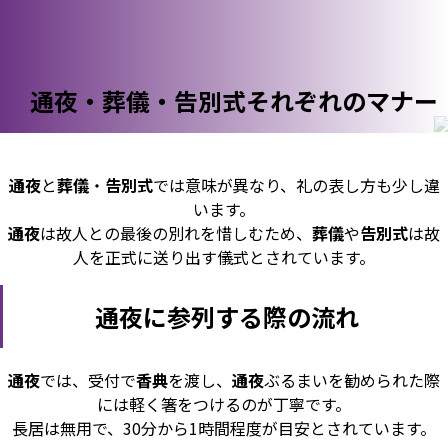
通夜・葬儀・告別式それぞれのマナー
通夜
と
葬儀
・
告別式
では意味が異なり、礼の表し方も少し違
います。
通夜
は故人との最後の別れを惜しむため、
葬儀
や
告別式
は故
人を正式に送り出す儀式とされています。
通夜に参列する際の流れ
通夜
では、受付で
香典
を渡し、
通夜
ぶるまいを勧められた際
には軽く箸をつけるのが丁寧です。
長居は無用で、30分から1時間程度が目安とされています。