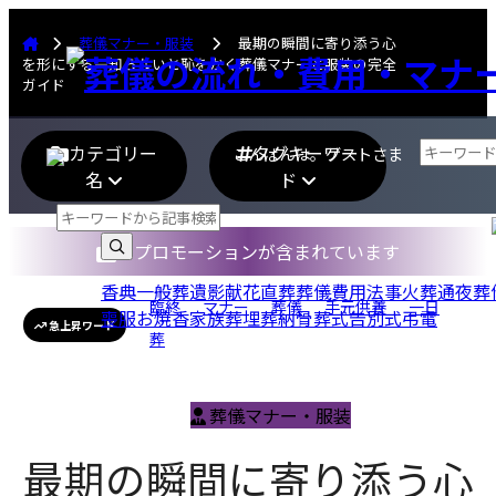
葬儀マナー・服装
最期の瞬間に寄り添う心
を形にする―知らないと恥をかく葬儀マナーと服装の完全
ガイド
カテゴリー
タグキーワー
こんばんは。ゲストさま
名
ド
プロモーションが含まれています
香典
一般葬
遺影
献花
直葬
葬儀費用
法事
火葬
通夜
葬
臨終
マナー
葬儀
手元供養
一日
喪服
お焼香
家族葬
埋葬
納骨
葬式
告別式
弔電
急上昇ワード
葬
葬儀マナー・服装
最期の瞬間に寄り添う心