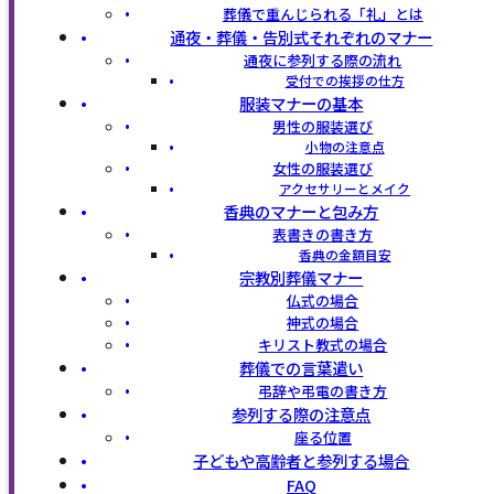
葬儀で重んじられる「礼」とは
通夜・葬儀・告別式それぞれのマナー
通夜に参列する際の流れ
受付での挨拶の仕方
服装マナーの基本
男性の服装選び
小物の注意点
女性の服装選び
アクセサリーとメイク
香典のマナーと包み方
表書きの書き方
香典の金額目安
宗教別葬儀マナー
仏式の場合
神式の場合
キリスト教式の場合
葬儀での言葉遣い
弔辞や弔電の書き方
参列する際の注意点
座る位置
子どもや高齢者と参列する場合
FAQ