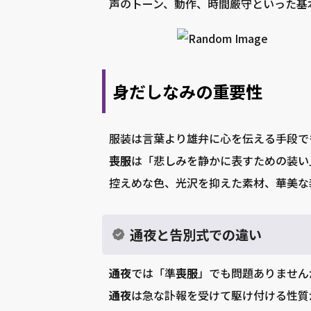
声のトーン、動作、時間厳守といった基
身だしなみの重要性
服装は言葉より雄弁に心を伝える手段で
喪服
は「悲しみを静かに表すための装い
控えめな色、光沢を抑えた素材、華美な
通夜と告別式での違い
通夜
では「準
喪服
」でも問題ありません
通夜
は急な訃報を受けて駆け付ける性質