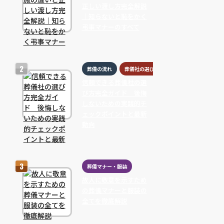
正しい渡し方完全解説
｜知らないと恥をかく
弔事マナーのすべて
葬儀の流れ
葬儀社の選び方
信頼できる葬儀社の選
び方完全ガイド 後悔
しないための実践的チ
ェックポイントと最新
動向
葬儀マナー・服装
故人に敬意を示すため
の葬儀マナーと服装の
全てを徹底解説