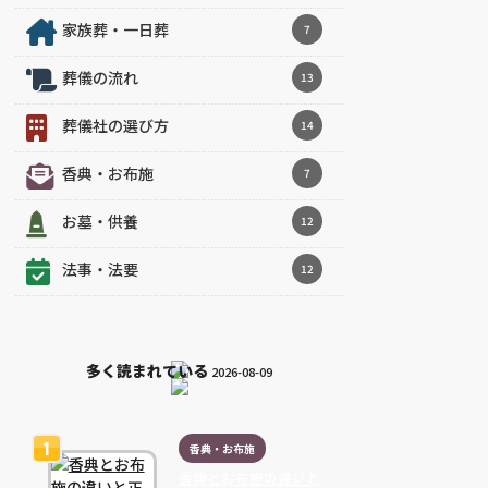
家族葬・一日葬
7
葬儀の流れ
13
葬儀社の選び方
14
香典・お布施
7
お墓・供養
12
法事・法要
12
多く読まれている
2026-08-09
香典・お布施
香典とお布施の違いと