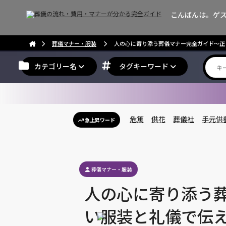
こんばんは。ゲ
葬儀マナー・服装
人の心に寄り添う葬儀マナー完全ガイド〜正
カテゴリー名
タグキーワード
危篤
供花
葬儀社
手元供
急上昇ワード
葬儀マナー・服装
人の心に寄り添う
い服装と礼儀で伝