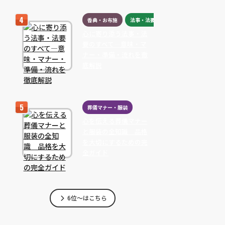
香典・お布施
法事・法要
心に寄り添う法事・法
要のすべて―意味・マ
ナー・準備・流れを徹
底解説
葬儀マナー・服装
心を伝える葬儀マナー
と服装の全知識 品格
を大切にするための完
全ガイド
6位～はこちら