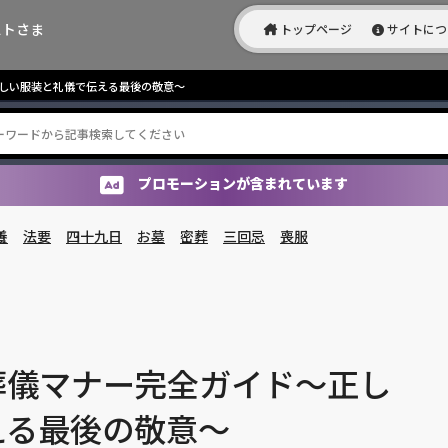
ストさま
トップページ
サイトにつ
しい服装と礼儀で伝える最後の敬意〜
プロモーションが含まれています
養
法要
四十九日
お墓
密葬
三回忌
喪服
葬儀マナー完全ガイド〜正し
える最後の敬意〜