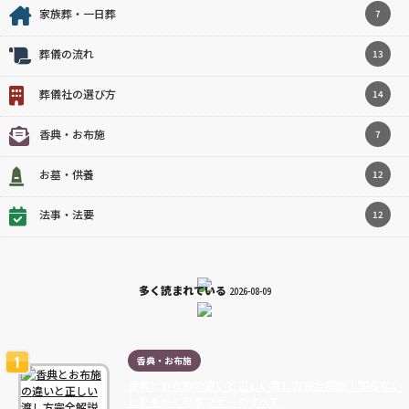
家族葬・一日葬
7
葬儀の流れ
13
葬儀社の選び方
14
香典・お布施
7
お墓・供養
12
法事・法要
12
多く読まれている
2026-08-09
香典・お布施
香典とお布施の違いと正しい渡し方完全解説｜知らない
と恥をかく弔事マナーのすべて