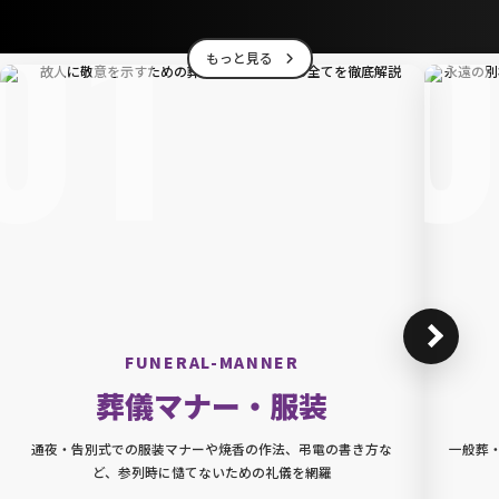
01
もっと見る
FUNERAL-MANNER
葬儀マナー・服装
通夜・告別式での服装マナーや焼香の作法、弔電の書き方な
一般葬
ど、参列時に慥てないための礼儀を網羅