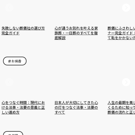
失敗しない葬儀社の選び方
心が通うお別れを叶える家
葬儀にふさわし
完全ガイド
族葬・一日葬のすべてを徹
ナー完全ガイド
底解説
て恥をかかない
お焼香
心をつなぐ時間：現代にお
日本人が大切にしてきた心
人生の最期を美
ける法事・法要の意義と正
の灯をつなぐ法事・法要の
くるために知っ
しい進め方
すべて
葬儀の流れと正