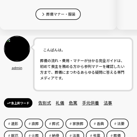
葬儀マナー・服装
こんばんは。
葬儀の流れ・費用・マナーが分かる完全ガイドは、
初めて喪主を務める方から参列マナーを確認したい
admin
方まで、葬儀にまつわるあらゆる疑問に答える専門
メディアです。
告別式
礼儀
危篤
手元供養
法事
急上昇ワード
遺影
直葬
葬式
家族葬
香典
法要
献花
火葬
納骨
法事
弔電
葬儀