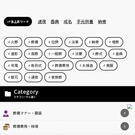
通夜
香典
戒名
手元供養
納骨
急上昇ワード
火葬
葬儀
位牌
法事
納骨
埋葬
遺影
直葬
一般葬
法要
葬式
香典
弔電
告別式
葬儀費用
お焼香
喪服
献花
通夜
家族葬
Category
カテゴリーから選ぶ
葬儀マナー・服装
5
葬儀費用・相場
5