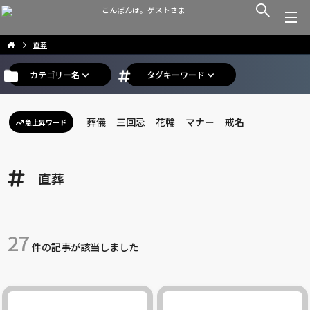
こんばんは。ゲストさま
直葬
カテゴリー名
タグキーワード
葬儀
三回忌
花輪
マナー
戒名
急上昇ワード
直葬
27
件の記事が該当しました