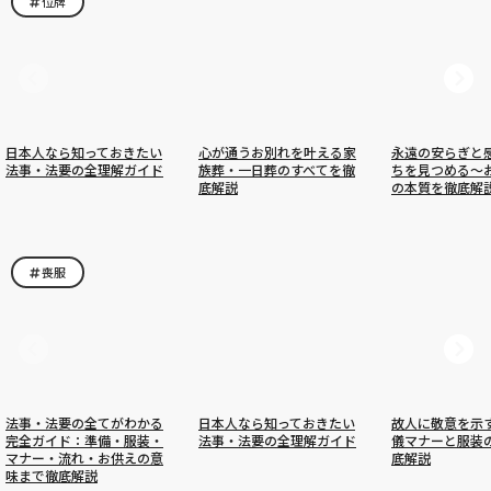
位牌
日本人なら知っておきたい
心が通うお別れを叶える家
永遠の安らぎと
法事・法要の全理解ガイド
族葬・一日葬のすべてを徹
ちを見つめる〜
底解説
の本質を徹底解
喪服
法事・法要の全てがわかる
日本人なら知っておきたい
故人に敬意を示
完全ガイド：準備・服装・
法事・法要の全理解ガイド
儀マナーと服装
マナー・流れ・お供えの意
底解説
味まで徹底解説