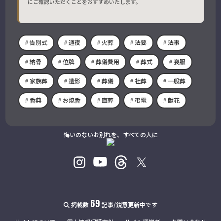
にご確認いただくことをおすすめいたします。
告別式
通夜
火葬
法要
法事
納骨
位牌
葬儀費用
葬式
喪服
家族葬
遺影
葬儀
社葬
一般葬
香典
お焼香
直葬
弔電
献花
悔いのないお別れを、すべての人に
69
掲載数
記事/鋭意更新中です