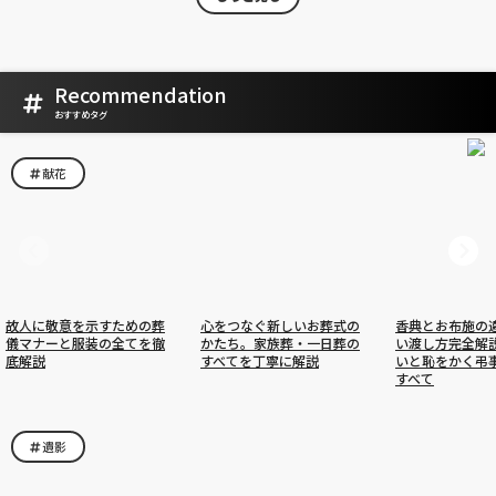
Recommendation
おすすめタグ
献花
故人に敬意を示すための葬
心をつなぐ新しいお葬式の
香典とお布施の
儀マナーと服装の全てを徹
かたち。家族葬・一日葬の
い渡し方完全解
底解説
すべてを丁寧に解説
いと恥をかく弔
すべて
遺影