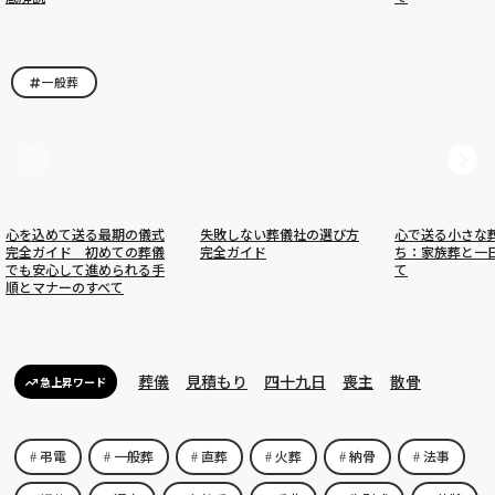
一般葬
心を込めて送る最期の儀式
失敗しない葬儀社の選び方
心で送る小さな
完全ガイド 初めての葬儀
完全ガイド
ち：家族葬と一
でも安心して進められる手
て
順とマナーのすべて
葬儀
見積もり
四十九日
喪主
散骨
急上昇ワード
弔電
一般葬
直葬
火葬
納骨
法事