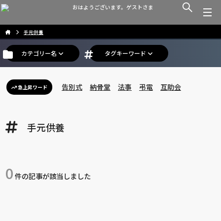
おはようございます。ゲストさま
手元供養
カテゴリー名
タグキーワード
告別式
納骨堂
法事
弔電
互助会
急上昇ワード
手元供養
0
件の記事が該当しました