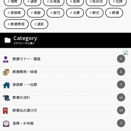
埋葬
通夜
お焼香
香典
告別式
位牌
家族葬
喪服
献花
法要
葬式
葬儀
葬儀費用
遺影
Category
カテゴリーから選ぶ
葬儀マナー・服装
5
葬儀費用・相場
5
家族葬・一日葬
7
葬儀の流れ
13
葬儀社の選び方
14
香典・お布施
7