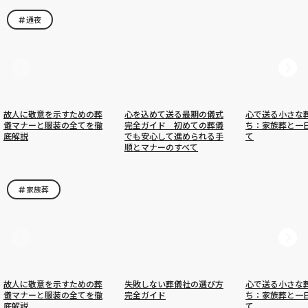
通夜
故人に敬意を示すための葬
心を込めて送る最期の儀式
心で送る小さな
儀マナーと服装の全てを徹
完全ガイド 初めての葬儀
ち：家族葬と一
底解説
でも安心して進められる手
て
順とマナーのすべて
家族葬
故人に敬意を示すための葬
失敗しない葬儀社の選び方
心で送る小さな
儀マナーと服装の全てを徹
完全ガイド
ち：家族葬と一
底解説
て