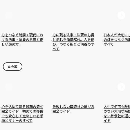
心をつなぐ時間：現代にお
心に残る法事・法要の心得
日本人が大切に
ける法事・法要の意義と正
と流れを徹底解説。人を偲
の灯をつなぐ法
しい進め方
び、つなぐ祈りと供養のす
すべて
べて
火葬
心を込めて送る最期の儀式
失敗しない葬儀社の選び方
人生で何度も経
完全ガイド 初めての葬儀
完全ガイド
のない大切な時
でも安心して進められる手
ない葬儀社の選
順とマナーのすべて
イド