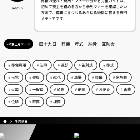
葬儀の流れ・費用・マナーが分かる完全ガイドは、
初めて喪主を務める方から参列マナーを確認したい
admin
方まで、葬儀にまつわるあらゆる疑問に答える専門
メディアです。
四十九日
葬儀
葬式
納骨
互助会
急上昇ワード
葬儀費用
法事
遺影
告別式
葬式
弔電
喪服
献花
法要
葬儀
家族葬
火葬
一般葬
通夜
納骨
お焼香
香典
位牌
直葬
埋葬
手元供養