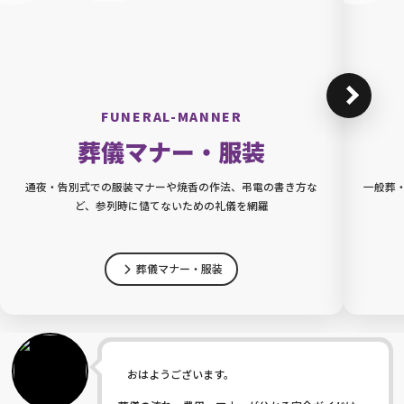
FUNERAL-MANNER
葬儀マナー・服装
通夜・告別式での服装マナーや焼香の作法、弔電の書き方な
一般葬
ど、参列時に慥てないための礼儀を網羅
葬儀マナー・服装
おはようございます。