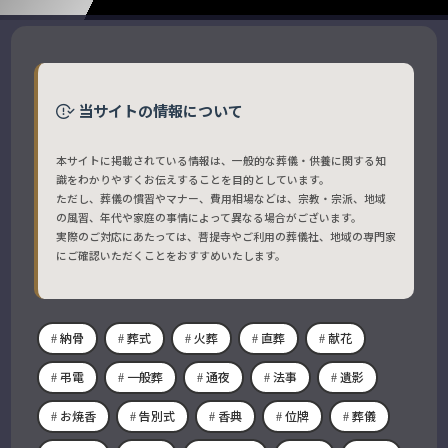
当サイトの情報について
本サイトに掲載されている情報は、一般的な葬儀・供養に関する知
識をわかりやすくお伝えすることを目的としています。
ただし、葬儀の慣習やマナー、費用相場などは、宗教・宗派、地域
の風習、年代や家庭の事情によって異なる場合がございます。
実際のご対応にあたっては、菩提寺やご利用の葬儀社、地域の専門家
にご確認いただくことをおすすめいたします。
納骨
葬式
火葬
直葬
献花
弔電
一般葬
通夜
法事
遺影
お焼香
告別式
香典
位牌
葬儀