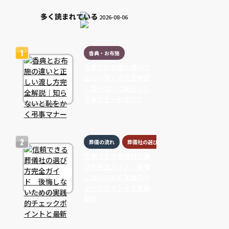
多く読まれている
2026-08-06
香典・お布施
香典とお布施の違いと
正しい渡し方完全解説
｜知らないと恥をかく
弔事マナーのすべて
葬儀の流れ
葬儀社の選び方
信頼できる葬儀社の選
び方完全ガイド 後悔
しないための実践的チ
ェックポイントと最新
動向