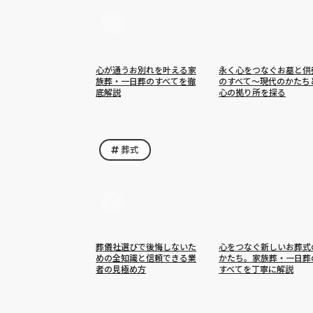
心が通うお別れを叶える家
永く心をつなぐお墓と供
族葬・一日葬のすべてを徹
のすべて〜現代のかたち
底解説
心の拠り所を探る
葬式
葬儀社選びで後悔しないた
心をつなぐ新しいお葬式
めの全知識と信頼できる業
かたち。家族葬・一日葬
者の見極め方
すべてを丁寧に解説