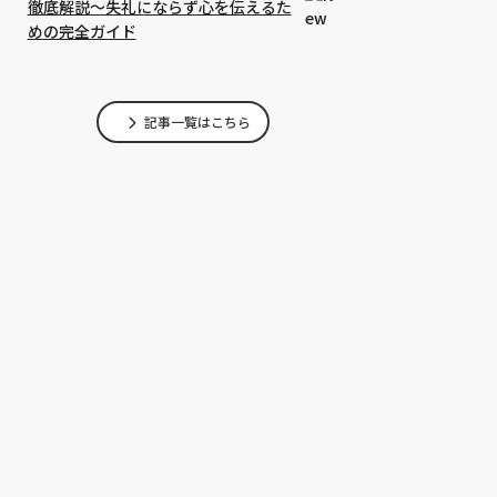
徹底解説〜失礼にならず心を伝えるた
めの完全ガイド
寄り添うお墓と供
永く受け継がれる心と形―
永遠の別れに備える葬儀費
記事一覧はこちら
てを知るために。
現代におけるお墓と供養の
用・相場のすべてを徹底解
る私たちが考える
すべて
説：後悔しないための準備
帰る場所”とは
と選び方
る葬儀社を選ぶた
香典・お布施の相場と正し
永遠の別れに備える葬儀費
ガイド〜後悔しな
い渡し方｜知らないと恥を
用・相場のすべてを徹底解
備と比較ポイント
かく弔事マナー完全ガイド
説：後悔しないための準備
説
と選び方