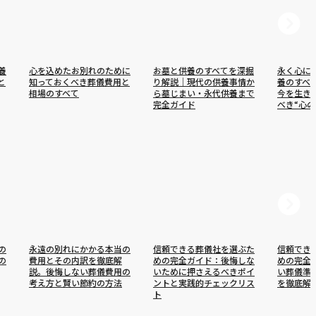
養
心を込めたお別れのために
お墓と供養のすべてを深掘
永く心に
と
知っておくべき葬儀費用と
り解説｜現代の供養事情か
養のすべ
相場のすべて
ら墓じまい・永代供養まで
今を生き
完全ガイド
べき“心の
の
永遠の別れにかかる本当の
信頼できる葬儀社を選ぶた
信頼でき
の
費用とその内訳を徹底解
めの完全ガイド：後悔しな
めの完全
説。後悔しない葬儀費用の
いために押さえるべきポイ
い葬儀準
考え方と賢い節約の方法
ントと実践的チェックリス
を徹底解
ト