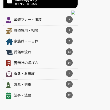
カテゴリーから選ぶ
葬儀マナー・服装
5
葬儀費用・相場
5
家族葬・一日葬
7
葬儀の流れ
13
葬儀社の選び方
14
香典・お布施
7
お墓・供養
12
法事・法要
12