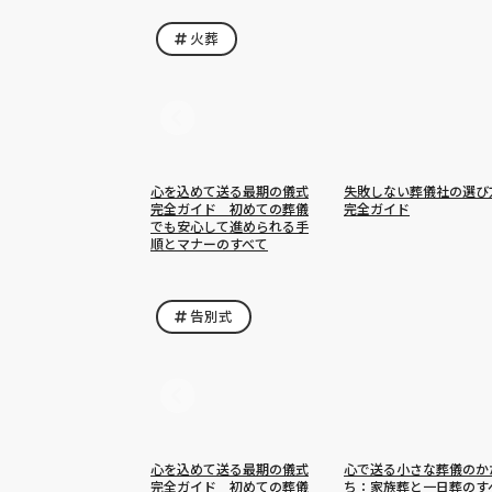
火葬
心を込めて送る最期の儀式
失敗しない葬儀社の選び
完全ガイド 初めての葬儀
完全ガイド
でも安心して進められる手
順とマナーのすべて
告別式
心を込めて送る最期の儀式
心で送る小さな葬儀のか
完全ガイド 初めての葬儀
ち：家族葬と一日葬のす