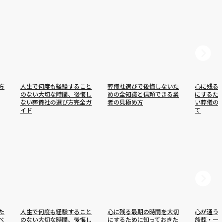
方
人生で何度も経験すること
葬儀社選びで後悔しないた
心に残る
のない大切な時間、後悔し
めの全知識と信頼できる業
にするた
ない葬儀社の選び方完全ガ
者の見極め方
い葬儀の
イド
て
た
人生で何度も経験すること
心に残る最期の時間を大切
心が通う
べ
のない大切な時間、後悔し
にするために知っておきた
族葬・一