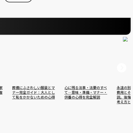
家
葬儀にふさわしい服装とマ
心に残る法事・法要のすべ
永遠の別
徹
ナー完全ガイド：大人とし
て―意味・準備・マナー・
費用とそ
て恥をかかないための心得
供養の心得を完全解説
説。後悔
考え方と