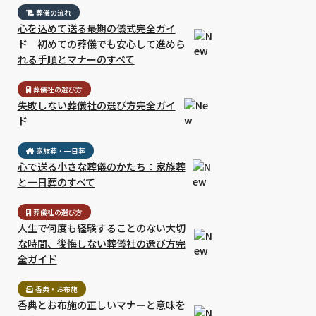
葬儀の流れ
心を込めて送る最期の儀式完全ガイ
ド 初めての葬儀でも安心して進めら
れる手順とマナーのすべて
葬儀社の選び方
失敗しない葬儀社の選び方完全ガイ
ド
家族葬・一日葬
心で送る小さな葬儀のかたち：家族葬
と一日葬のすべて
れにかかる本当の
永く心に残る葬儀を実現す
心を込めたお別れのために
葬儀社の選び方
の内訳を徹底解
るための完全ガイド〜葬儀
知っておくべき葬儀費用と
人生で何度も経験することのない大切
しない葬儀費用の
費用・相場・内訳・節約術
相場のすべて
賢い節約の方法
のすべて
な時間、後悔しない葬儀社の選び方完
全ガイド
香典・お布施
香典とお布施の正しいマナーと意味を