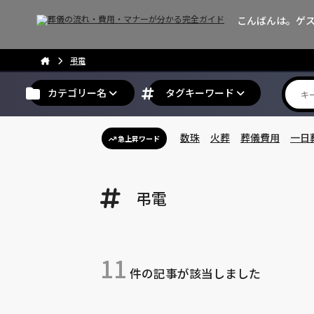
こんばんは。ゲ
弔電
カテゴリー名
タグキーワード
数珠
火葬
葬儀費用
一日
急上昇ワード
弔電
11
件の記事が該当しました