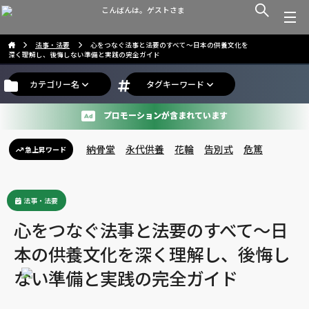
こんばんは。ゲストさま
法事・法要
心をつなぐ法事と法要のすべて〜日本の供養文化を
深く理解し、後悔しない準備と実践の完全ガイド
カテゴリー名
タグキーワード
プロモーションが含まれています
納骨堂
永代供養
花輪
告別式
危篤
急上昇ワード
法事・法要
心をつなぐ法事と法要のすべて〜日
本の供養文化を深く理解し、後悔し
ない準備と実践の完全ガイド