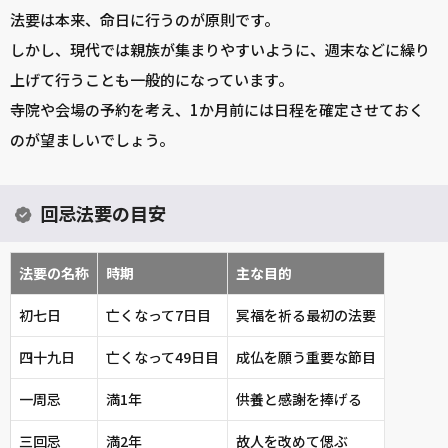
法要は本来、命日に行うのが原則です。
しかし、現代では親族が集まりやすいように、週末などに繰り
上げて行うことも一般的になっています。
寺院や会場の予約を考え、1か月前には日程を確定させておく
のが望ましいでしょう。
回忌法要の目安
法要の名称
時期
主な目的
初七日
亡くなって7日目
冥福を祈る最初の法要
四十九日
亡くなって49日目
成仏を願う重要な節目
一周忌
満1年
供養と感謝を捧げる
三回忌
満2年
故人を改めて偲ぶ