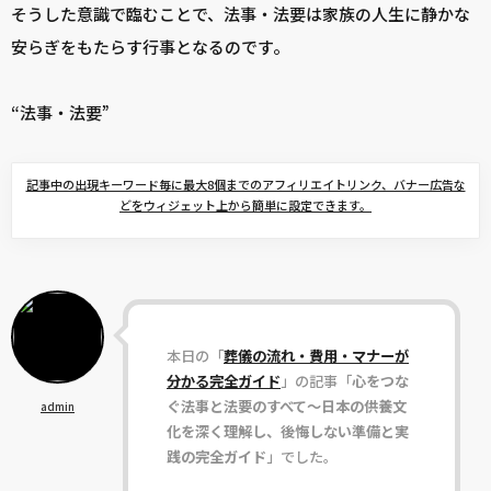
そうした意識で臨むことで、法事・法要は家族の人生に静かな
安らぎをもたらす行事となるのです。
“法事・法要”
記事中の出現キーワード毎に最大8個までのアフィリエイトリンク、バナー広告な
どをウィジェット上から簡単に設定できます。
本日の「
葬儀の流れ・費用・マナーが
分かる完全ガイド
」の記事「
心をつな
ぐ法事と法要のすべて〜日本の供養文
admin
化を深く理解し、後悔しない準備と実
践の完全ガイド
」でした。