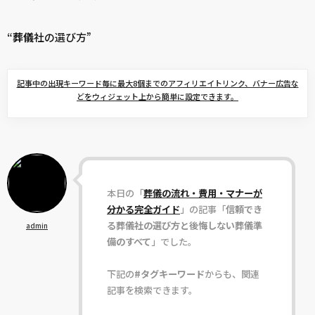
“
葬儀
社の選び方”
記事中の出現キーワード毎に最大8個までのアフィリエイトリンク、バナー広告な
どをウィジェット上から簡単に設定できます。
本日の「
葬儀の流れ・費用・マナーが
分かる完全ガイド
」の記事「
信頼でき
る葬儀社の選び方と後悔しない葬儀準
admin
備のすべて
」でした。
下記の
#タグキーワード
からも、関連
記事を検索できます。