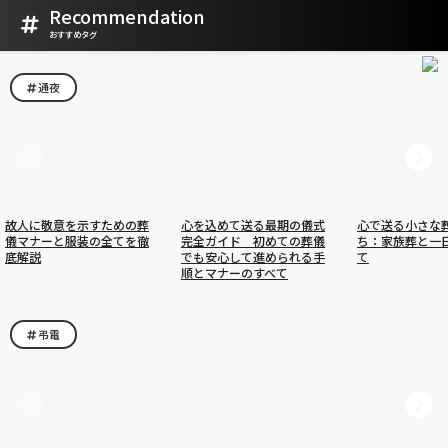
Recommendation
おすすめタグ
通夜
故人に敬意を示すための葬
心を込めて送る最期の儀式
心で送る小さな
儀マナーと服装の全てを徹
完全ガイド 初めての葬儀
ち：家族葬と一
底解説
でも安心して進められる手
て
順とマナーのすべて
弔電