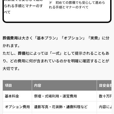
ド 初めての葬儀でも安心して進めら
れる手順とマナーのすべて
葬儀
費用
は大きく「基本プラン」「オプション」「実費」に分
かれます。
ただし、
葬儀
社によっては「一式」として提示されることもあ
り、どの費用に何が含まれているのかを明確に確認することが
大切です。
項目
内容
目安金額
基本料金
祭壇・式場利用・運営費用
数十万円
オプション費用
遺影
写真・花装飾・
通夜
料理など
内容によ