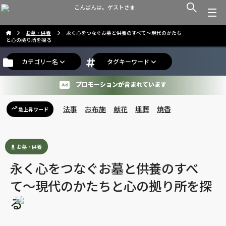
こんばんは。ゲストさま
お墓・供養
永く心をつなぐお墓と供養のすべて〜現代のかたち
と心の拠り所を探る
カテゴリー名
タグキーワード
プロモーションが含まれています
法事
お布施
献花
埋葬
焼香
急上昇ワード
お墓・供養
永く心をつなぐお墓と供養のすべ
て〜現代のかたちと心の拠り所を探
る