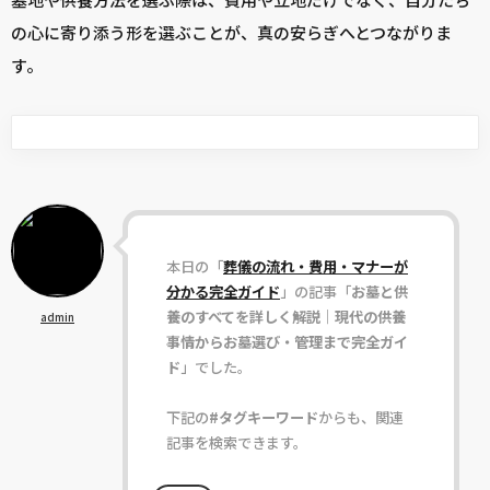
の心に寄り添う形を選ぶことが、真の安らぎへとつながりま
す。
本日の「
葬儀の流れ・費用・マナーが
分かる完全ガイド
」の記事「
お墓と供
養のすべてを詳しく解説｜現代の供養
admin
事情からお墓選び・管理まで完全ガイ
ド
」でした。
下記の
#タグキーワード
からも、関連
記事を検索できます。